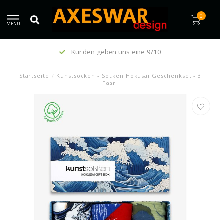
0
MENU
Kunden geben uns eine 9/10
Startseite
/
Kunstsocken - Socken Hokusai Geschenkset - 3
Paar