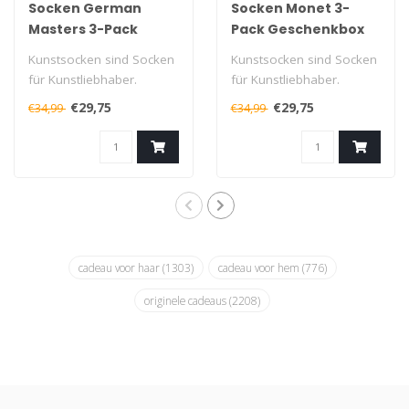
Socken German
Socken Monet 3-
Masters 3-Pack
Pack Geschenkbox
Geschenkbox
Kunstsocken sind Socken
Kunstsocken sind Socken
für Kunstliebhaber.
für Kunstliebhaber.
Tragbare Meisterwerke
Tragbare Meisterwerke
€29,75
€29,75
€34,99
€34,99
aus hochwerti..
aus hochwerti..
cadeau voor haar
(1303)
cadeau voor hem
(776)
originele cadeaus
(2208)