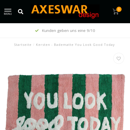
0
MENU
Kunden geben uns eine 9/10
Startseite
/
Kersten - Badematte You Look Good Today