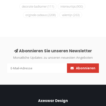
decoratie badkamer
(111)
interieurtips
(900)
originele cadeaus
(2208)
valentijn
(263)
Abonnieren Sie unseren Newsletter
Monatliche Updates zu unseren neuesten Angeboten
Abonnieren
Axeswar Design