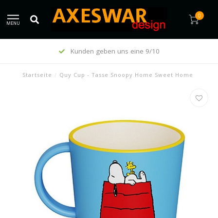
0
MENU
Kunden geben uns eine 9/10
Startseite
/
Quy Cup - Tasse Snoopy Home Sweet Home