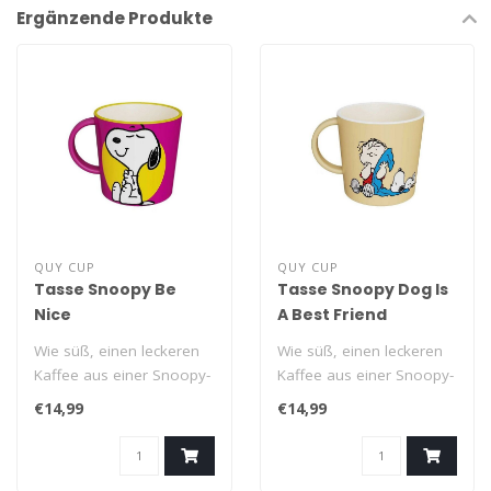
Ergänzende Produkte
QUY CUP
QUY CUP
Tasse Snoopy Be
Tasse Snoopy Dog Is
Nice
A Best Friend
Wie süß, einen leckeren
Wie süß, einen leckeren
Kaffee aus einer Snoopy-
Kaffee aus einer Snoopy-
Tasse zu genießen!
Tasse zu genießen!
€14,99
€14,99
Dieser kla..
Dieser kla..