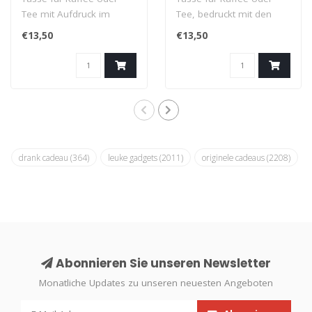
Tee mit Aufdruck im
Tee, bedruckt mit den
Gent-Dialekt: U Dikke Ma
Worten im Gents-Dialekt:
€13,50
€13,50
Zit Aan De Z..
We Goan Da..
drank cadeau
(364)
leuke gadgets
(2011)
originele cadeaus
(2208)
Abonnieren Sie unseren Newsletter
Monatliche Updates zu unseren neuesten Angeboten