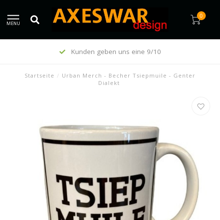
0
MENU
Kunden geben uns eine 9/10
Startseite
/
Urban Merch - Becher Tsiepmuile - Genter
Dialekt