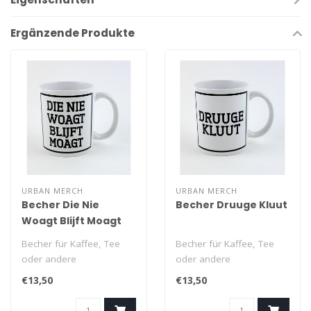
Ergänzende Produkte
URBAN MERCH
URBAN MERCH
Becher Die Nie
Becher Druuge Kluut
Woagt Blijft Moagt
Becher für Kaffee, Tee
Becher für Kaffee, Tee
oder andere
oder andere
Heißgetränke mit
Heißgetränke mit
€13,50
€13,50
Aufdruck im Genter
Aufdruck im Genter
Dialek..
Dialek..