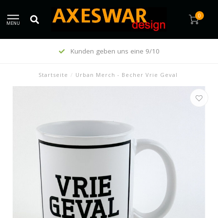
0
MENU
Kunden geben uns eine 9/10
Startseite
/
Urban Merch - Becher Vrie Geval