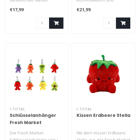
Gesellschaft dieses
Box-Kollektion und
Bechers zu frühstücken
gestalte dein eigenes Mini-
€17,99
€21,99
oder zu e..
Einkaufszen..
I-TOTAL
I-TOTAL
Schlüsselanhänger
Kissen Erdbeere Stella
Fresh Market
Die Fresh Market-
Mit dem Kissen Erdbeere
Schlüsselanhänger von i-
Stella aus der Fresh Market