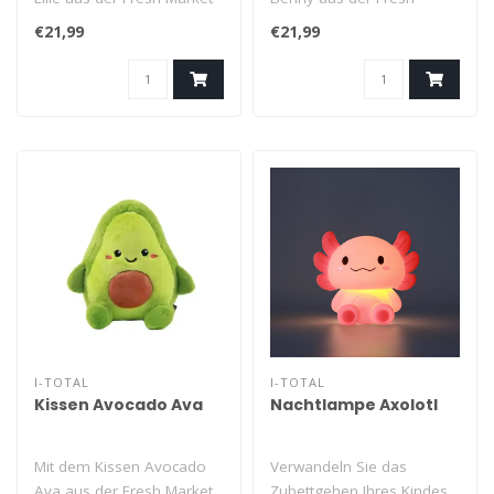
Collection von i-total verle..
Market Collection von i-
€21,99
€21,99
total verlei..
I-TOTAL
I-TOTAL
Kissen Avocado Ava
Nachtlampe Axolotl
Mit dem Kissen Avocado
Verwandeln Sie das
Ava aus der Fresh Market
Zubettgehen Ihres Kindes