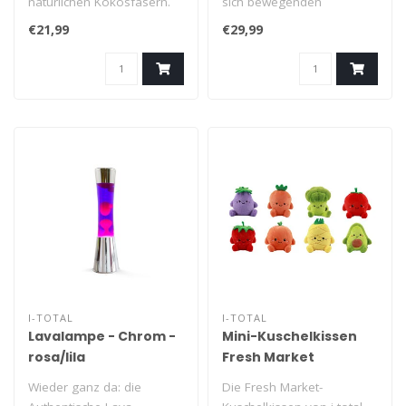
natürlichen Kokosfasern.
sich bewegenden
Kokos ist bekannt für
Lavakugeln Ihrer eigenen
€21,99
€29,99
seine Fähi..
Lavalampe! D..
I-TOTAL
I-TOTAL
Lavalampe - Chrom -
Mini-Kuschelkissen
rosa/lila
Fresh Market
Wieder ganz da: die
Die Fresh Market-