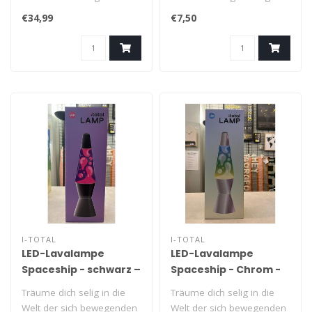
Atmosphäre in jeden
Ordnung in Haus, Garage
€34,99
€7,50
Raum. Die far..
oder Au..
I-TOTAL
I-TOTAL
LED-Lavalampe
LED-Lavalampe
Spaceship - schwarz –
Spaceship - Chrom -
lila/rosa
Gelb/Blau
Träume dich selig in die
Träume dich selig in die
Welt der sich bewegenden
Welt der sich bewegenden