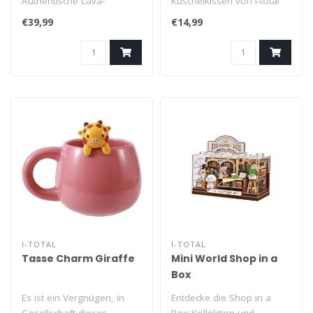
Authentische Lava-
Kuschelkissen von i-total
Stimmungslampen aus
sind niedlich und kompakt
€39,99
€14,99
den 1960er-Jahren. Die..
und laden z..
I-TOTAL
I-TOTAL
Tasse Charm Giraffe
Mini World Shop in a
Box
Es ist ein Vergnügen, in
Entdecke die Shop in a