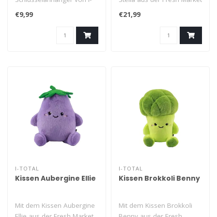
total bringen frischen Wind
Collection von i-total verle..
€9,99
€21,99
in Ihren ..
I-TOTAL
I-TOTAL
Kissen Aubergine Ellie
Kissen Brokkoli Benny
Mit dem Kissen Aubergine
Mit dem Kissen Brokkoli
Ellie aus der Fresh Market
Benny aus der Fresh