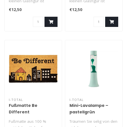
kleinen Glasfigur ist
kleinen Glasfigur ist
robust, witzig und ideal für
robust, witzig und ideal für
€12,50
€12,50
..
..
I-TOTAL
I-TOTAL
Fußmatte Be
Mini-Lavalampe –
Different
pastellgrün
Fußmatte aus 100 %
Träumen Sie selig von den