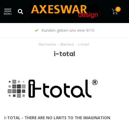
0
MENU
Kunden geben uns eine 9/10
Startseite
/
Marken
/
i-total
i-total
I-TOTAL -
THERE ARE NO LIMITS TO THE IMAGINATION