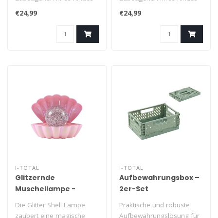
in ein zauberhaftes
in ein zauberhaftes
€24,99
€24,99
Erlebnis. Dieses..
Erlebnis. Dieses..
I-TOTAL
I-TOTAL
Glitzernde
Aufbewahrungsbox –
Muschellampe -
2er-Set
perlrosa
Die Glitter Shell Lampe
Praktische und robuste
zaubert eine magische
Aufbewahrungslösung für