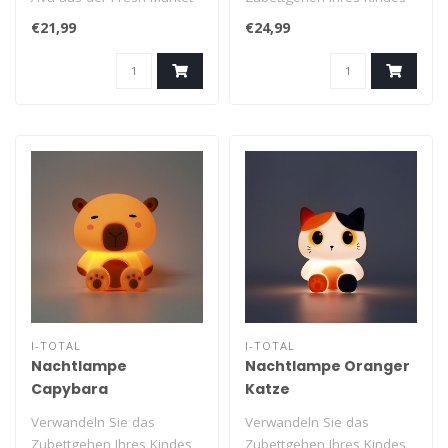
Collection von i-total
in ein zauberhaftes
€21,99
€24,99
verleihen..
Erlebnis. Dieses..
I-TOTAL
I-TOTAL
Nachtlampe
Nachtlampe Oranger
Capybara
Katze
Verwandeln Sie das
Verwandeln Sie das
Zubettgehen Ihres Kindes
Zubettgehen Ihres Kindes