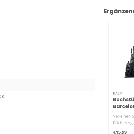
Ergänzen
BALVI
08
Buchstü
Barcelo
Verleihen 
Bücherrega
stilvollen 
€15,99