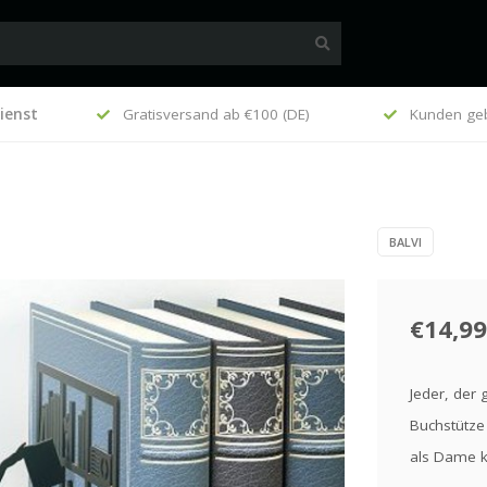
ienst
such
Gratisversand ab €100 (DE)
Kunden geb
BALVI
€14,99
Jeder, der 
Buchstütze 
als Dame ko