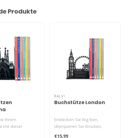
de Produkte
BALVI
BAL
tzen
Buchstütze London
Bu
na
Po
Sie Ihrem
Entdecken Sie Big Ben,
Balv
l mit dieser
überqueren Sie Brücken,
ein
Barcelona-Buchstütze
steigen Sie in die legendären ..
Buch
€15,99
€15