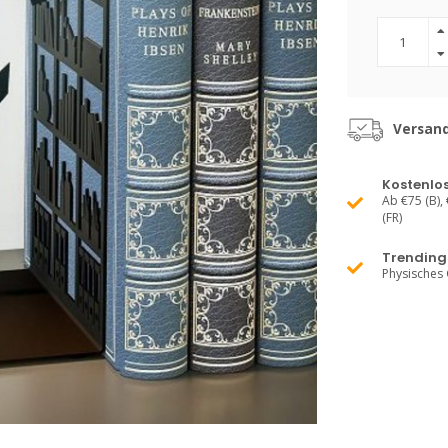
Versand
Kostenlo
Ab €75 (B), 
(FR)
Trending 
Physisches