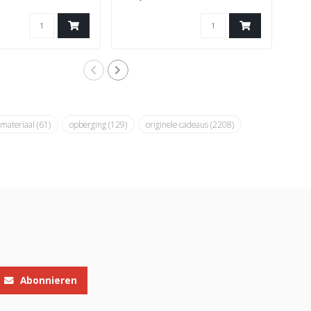
materiaal
(61)
opberging
(129)
originele cadeaus
(2208)
Abonnieren