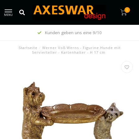
0
MENU
Kunden geben uns eine 9/10
Startseite
/
Werner Voß Werns - Figurine Hunde mit
Servierteller - Kartenhalter - H 17 cm