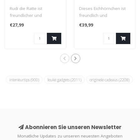
Rudi die Ratte ist
Dieses Eichhörnchen ist
freundlicher und
freundlich und
aufmerksamer als man
aufmerksam. Schauen
€27,99
€39,99
es von einer Ratte erwa..
Sie, wie süß er di..
interieurtips
(900)
leuke gadgets
(2011)
originele cadeaus
(2208)
Abonnieren Sie unseren Newsletter
Monatliche Updates zu unseren neuesten Angeboten