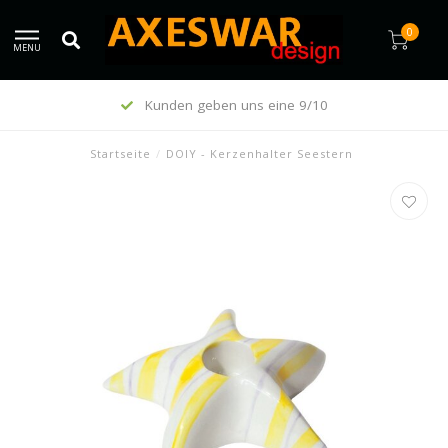
0
MENU
Kunden geben uns eine 9/10
Startseite
/
DOIY - Kerzenhalter Seestern