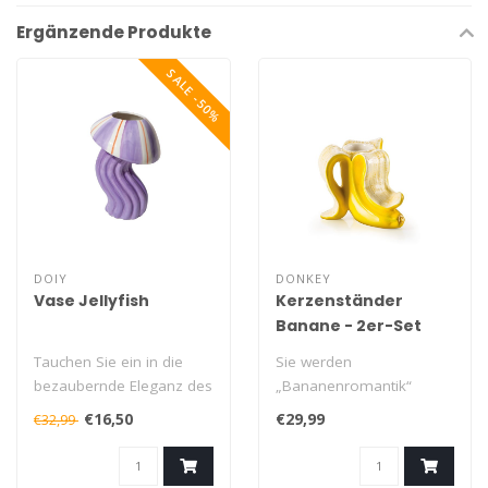
Ergänzende Produkte
SALE -50%
DOIY
DONKEY
Vase Jellyfish
Kerzenständer
Banane - 2er-Set
Tauchen Sie ein in die
Sie werden
bezaubernde Eleganz des
„Bananenromantik“
Ozeans mit der Vase
genannt. Verjagen Sie
€16,50
€29,99
€32,99
Jellyfish Oce..
Andy Warhol mit diesem
Se..