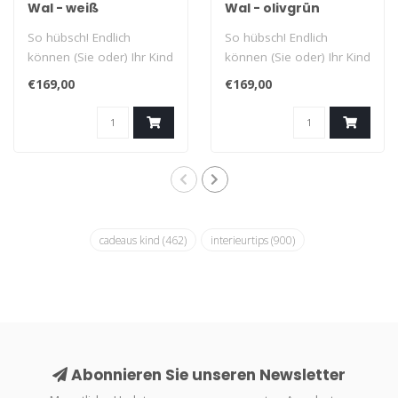
Wal - weiß
Wal - olivgrün
So hübsch! Endlich
So hübsch! Endlich
können (Sie oder) Ihr Kind
können (Sie oder) Ihr Kind
auf einem Wal sitzen!
auf einem Wal sitzen!
€169,00
€169,00
Dieser far..
Dieser far..
cadeaus kind
(462)
interieurtips
(900)
Abonnieren Sie unseren Newsletter