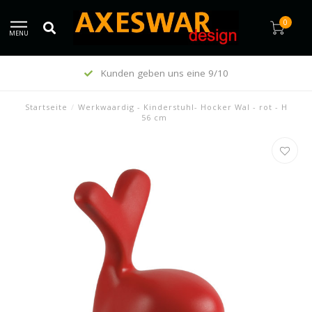
0
MENU
Kunden geben uns eine 9/10
Startseite
/
Werkwaardig - Kinderstuhl- Hocker Wal - rot - H
56 cm