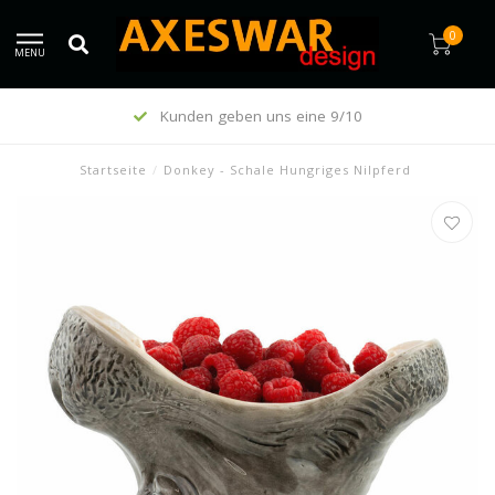
0
MENU
Kunden geben uns eine 9/10
Startseite
/
Donkey - Schale Hungriges Nilpferd