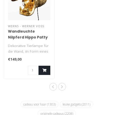
WERNS - WERNER VOSS
Wandleuchte
Nilpferd Hippo Patty
Dekorative Tierlampe für
die Wand, iIn Form eines
goldenen Nilpferdes. Eine
€149,00
Kom..
cadeau voor haar
(1303)
leuke gadgets
(2011)
originele cadeaus
(2208)