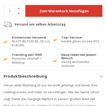
Zum Warenkorb hinzufügen
Versand am selben Arbeitstag
Kostenloser Versand
Top-Service
Ab €75 (B), €100 (NL, DE, LU),
Kunden geben uns eine 9/10
€140 (FR)
Trending seit 1995
Neue Ideen bei jedem
Besuch
Physisches Geschäft +
Ständig wechselndes
Webshop
Sortiment
Produktbeschreibung
Dieser wilde Blickfang ist aus Keramik gefertigt und bereit, Ihre
Lieblingssnacks und mehr zu verschlingen. Wie der Name schon
sagt, bietet das hungrige Nilpferd in seinem großen Maul viel
Platz für Obst, Snacks, Schmuck, Schlüssel oder andere kleine