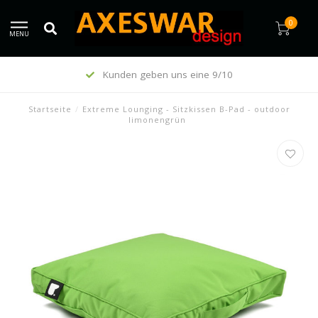
0
MENU
Kunden geben uns eine 9/10
Startseite
/
Extreme Lounging - Sitzkissen B-Pad - outdoor
limonengrün