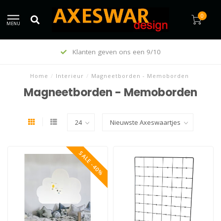
0
MENU
Klanten geven ons een 9/10
Home
/
Interieur
/
Magneetborden - Memoborden
Magneetborden - Memoborden
SALE -40%