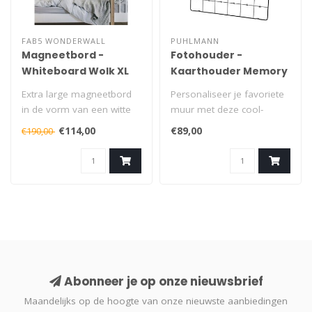
FAB5 WONDERWALL
PUHLMANN
Magneetbord -
Fotohouder -
Whiteboard Wolk XL
Kaarthouder Memory
Extra large magneetbord
Personaliseer je favoriete
in de vorm van een witte
muur met deze cool-
wolk. De witte
zwarte houder voor 42
€114,00
€89,00
€190,00
magneetborden v..
foto's, wen..
Abonneer je op onze nieuwsbrief
Maandelijks op de hoogte van onze nieuwste aanbiedingen