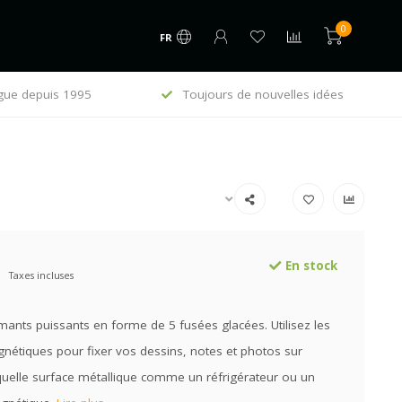
0
FR
gue depuis 1995
Toujours de nouvelles idées
E
En stock
Taxes incluses
mants puissants en forme de 5 fusées glacées. Utilisez les
nétiques pour fixer vos dessins, notes et photos sur
quelle surface métallique comme un réfrigérateur ou un