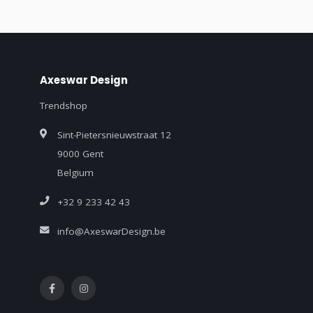
Axeswar Design
Trendshop
Sint-Pietersnieuwstraat 12
9000 Gent
Belgium
+32 9 233 42 43
info@AxeswarDesign.be