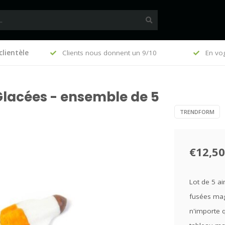
clientèle
, €140 (FR)
Clients nous donnent un 9/10
En vo
lacées - ensemble de 5
TRENDFORM
€12,50
Lot de 5 ai
fusées mag
n'importe 