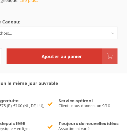
gnétique.
Lire plus..
e Cadeau:
Ajouter au panier
ion le même jour ouvrable
 gratuite
Service optimal
€75 (B), €100 (NL, DE, LU),
Clients nous donnent un 9/10
 depuis 1995
Toujours de nouvelles idées
ysique + en ligne
Assortiment varié