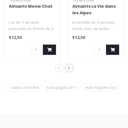
TRENDFORM
TRENDFORM
Aimants Meow Chat
Aimants La Vie dans
les Alpes
Lot de 5 aimants
Ensemble de 4 aimants
puissants en forme de 5
ronds avec de belles
chats noirs. Utilisez les
empreintes d'animaux.
€12,50
€12,50
petits chats ..
Utilisez les po..
cadeaus kind
(464)
leuke gadgets
(2011)
leuke magneten
(56)