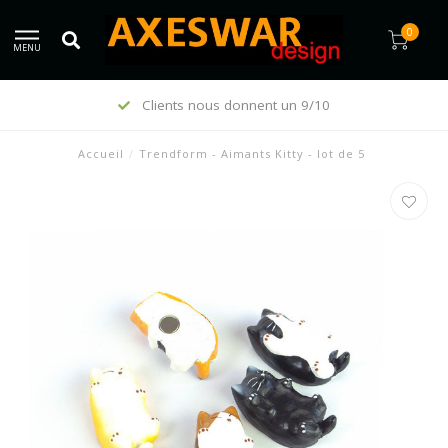
0
MENU
Clients nous donnent un 9/10
Accueil
/
Trendform - Aimants Kitty - lot de 5