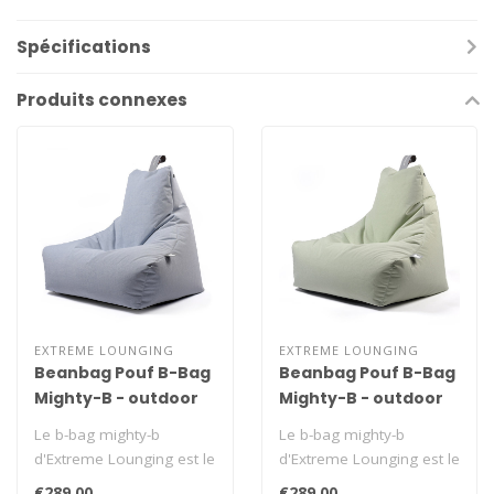
Spécifications
Produits connexes
EXTREME LOUNGING
EXTREME LOUNGING
Beanbag Pouf B-Bag
Beanbag Pouf B-Bag
Mighty-B - outdoor
Mighty-B - outdoor
bleu pastel
vert pastel
Le b-bag mighty-b
Le b-bag mighty-b
d'Extreme Lounging est le
d'Extreme Lounging est le
Beanbag Pouf par
Beanbag Pouf par
€289,00
€289,00