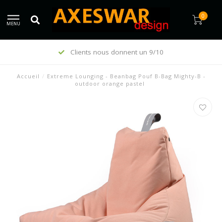
0
MENU
Clients nous donnent un 9/10
Accueil
/
Extreme Lounging - Beanbag Pouf B-Bag Mighty-B -
outdoor orange pastel