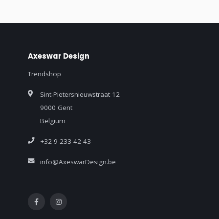
Axeswar Design
Trendshop
Sint-Pietersnieuwstraat 12
9000 Gent
Belgium
+32 9 233 42 43
info@AxeswarDesign.be