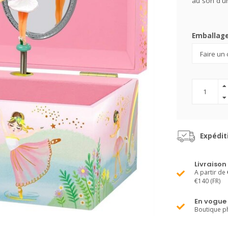
au son d'un
Emballag
Expédit
Livraison
A partir de 
€140 (FR)
En vogue
Boutique ph