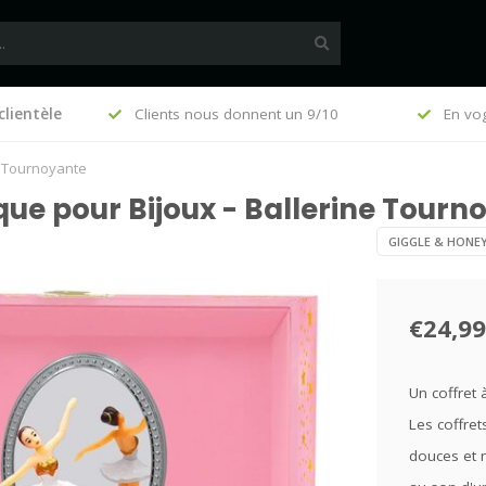
clientèle
, €140 (FR)
Clients nous donnent un 9/10
En vo
e Tournoyante
que pour Bijoux - Ballerine Tourn
GIGGLE & HONE
€24,99
Un coffret 
Les coffret
douces et m