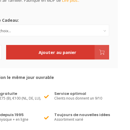
 air familier. Fabriqué en MDF de
Lire plus..
e Cadeau:
Ajouter au panier
ion le même jour ouvrable
 gratuite
Service optimal
€75 (B), €100 (NL, DE, LU),
Clients nous donnent un 9/10
 depuis 1995
Toujours de nouvelles idées
ysique + en ligne
Assortiment varié