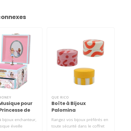
connexes
HONEY
QUE RICO
BLO
 Musique pour
Boîte à Bijoux
Bo
 Princesse de
Palomina
Pl
e Fées
ve
à bijoux enchanteur,
Rangez vos bijoux préférés en
Qui 
ique éveille
toute sécurité dans le coffret
ado