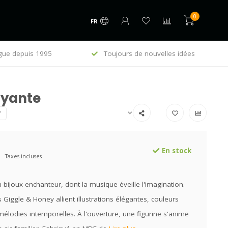
0
FR
gue depuis 1995
Toujours de nouvelles idées
E
oyante
Y
En stock
Taxes incluses
à bijoux enchanteur, dont la musique éveille l'imagination.
s Giggle & Honey allient illustrations élégantes, couleurs
élodies intemporelles. À l'ouverture, une figurine s'anime