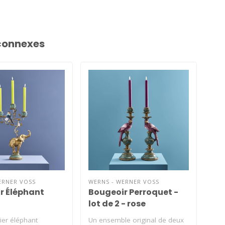
connexes
ERNER VOSS
WERNS - WERNER VOSS
WER
r Éléphant
Bougeoir Perroquet -
Bo
lot de 2 - rose
lot
ier éléphant
Un ensemble original de deux
Un 