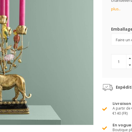
chandeliers
plus..
Emballag
Expédit
Livraison
A partir de 
€140 (FR)
En vogue
Boutique ph