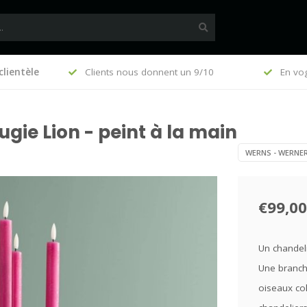
clientèle
, €140 (FR)
Clients nous donnent un 9/10
En vo
ie Lion - peint à la main
WERNS - WERNER
€99,00
Un chandeli
Une branche
oiseaux col