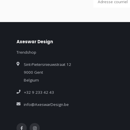
Axeswar Design
Trendshop
Sint-Pietersnieuwstraat 12
9000 Gent
Belgium
+32 9 233 42 43
info@AxeswarDesign.be