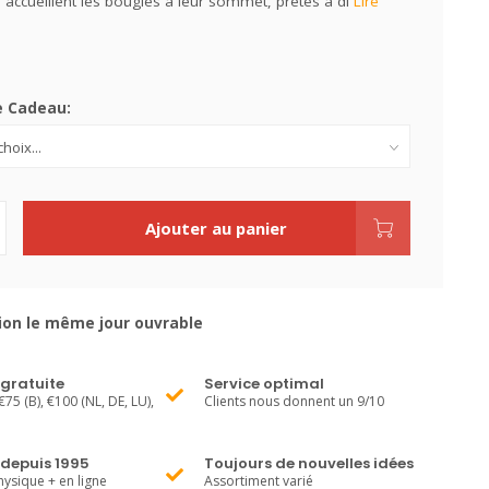
 accueillent les bougies à leur sommet, prêtes à di
Lire
e Cadeau:
Ajouter au panier
ion le même jour ouvrable
 gratuite
Service optimal
€75 (B), €100 (NL, DE, LU),
Clients nous donnent un 9/10
 depuis 1995
Toujours de nouvelles idées
ysique + en ligne
Assortiment varié