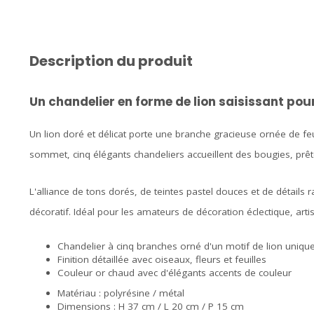
Description du produit
Un chandelier en forme de lion saisissant pou
Un lion doré et délicat porte une branche gracieuse ornée de feu
sommet, cinq élégants chandeliers accueillent des bougies, prête
L'alliance de tons dorés, de teintes pastel douces et de détails 
décoratif. Idéal pour les amateurs de décoration éclectique, arti
Chandelier à cinq branches orné d'un motif de lion uniqu
Finition détaillée avec oiseaux, fleurs et feuilles
Couleur or chaud avec d'élégants accents de couleur
Matériau : polyrésine / métal
Dimensions : H 37 cm / L 20 cm / P 15 cm