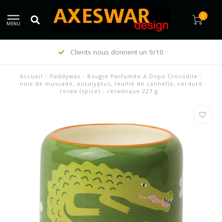
0
MENU
Clients nous donnent un 9/10
Accueil
/
Paddywax - Bougie Parfumée A Dopo Crocodile -
noix de muscade, eucalyptus, feuille de cannelle, verdure
rosée (spice) - céramique 227 g.