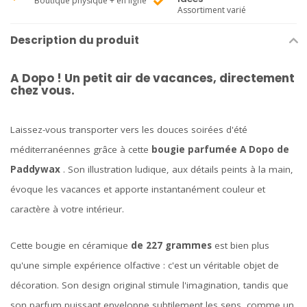
Boutique physique + en ligne
Assortiment varié
Description du produit
A Dopo !
Un petit air de vacances, directement
chez vous.
Laissez-vous transporter vers les douces soirées d'été
méditerranéennes grâce à cette
bougie parfumée A Dopo de
Paddywax
. Son illustration ludique, aux détails peints à la main,
évoque les vacances et apporte instantanément couleur et
caractère à votre intérieur.
Cette bougie en céramique
de 227 grammes
est bien plus
qu'une simple expérience olfactive : c'est un véritable objet de
décoration. Son design original stimule l'imagination, tandis que
son parfum puissant enveloppe subtilement les sens, comme un