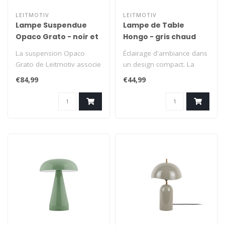
LEITMOTIV
LEITMOTIV
Lampe Suspendue
Lampe de Table
Opaco Grato - noir et
Hongo - gris chaud
gris chaud
La suspension Opaco
Éclairage d'ambiance dans
Grato de Leitmotiv associe
un design compact. La
des formes douces à une
lampe de table Hongo de
€84,99
€44,99
superbe ..
Leitmot..