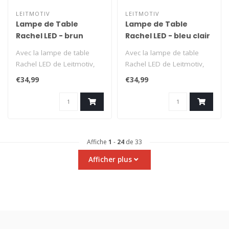
LEITMOTIV
LEITMOTIV
Lampe de Table
Lampe de Table
Rachel LED - brun
Rachel LED - bleu clair
doux
Avec la lampe de table
Avec la lampe de table
Rachel LED de Leitmotiv,
Rachel LED de Leitmotiv,
vous n'avez pas besoin
vous n'avez pas besoin
€34,99
€34,99
d'une pri..
d'une pri..
Affiche
1
-
24
de 33
Afficher plus