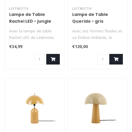
LEITMOTIV
LEITMOTIV
Lampe de Table
Lampe de Table
Rachel LED - jungle
Querido - gris
green
Avec la lampe de table
Avec ses formes fluides et
Rachel LED de Leitmotiv,
sa finition brillante, la
vous n'avez pas besoin
lampe Querido se
€34,99
€120,00
d'une pri..
démarque ..