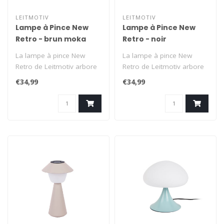
LEITMOTIV
LEITMOTIV
Lampe à Pince New
Lampe à Pince New
Retro - brun moka
Retro - noir
La lampe à pince New
La lampe à pince New
Retro de Leitmotiv arbore
Retro de Leitmotiv arbore
un design rétro classique
un design rétro classique
€34,99
€34,99
au st..
au st..