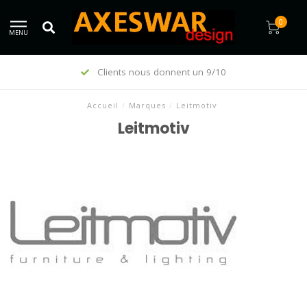
0
MENU
un 9/10
En vogue depuis 199
Accueil
/
Marques
/
Leitmotiv
Leitmotiv