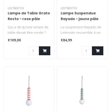
LEITMOTIV
LEITMOTIV
Lampe de Table Grato
Lampe Suspendue
Recto - rose pâle
Rayado - jaune pâle
Qui a dit qu'une lampe de
La suspension Rayado de
table devait être ronde ?
Leitmotiv ressemble à un
La Grato Recto de
bonbon au caractère
€109,00
€84,99
Leitmoti..
graphique..