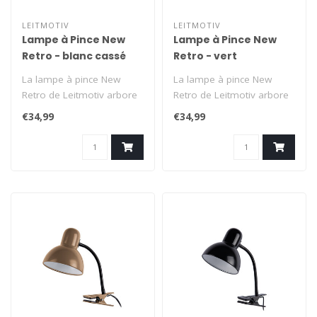
LEITMOTIV
LEITMOTIV
Lampe à Pince New
Lampe à Pince New
Retro - blanc cassé
Retro - vert
La lampe à pince New
La lampe à pince New
Retro de Leitmotiv arbore
Retro de Leitmotiv arbore
un design rétro classique
un design rétro classique
€34,99
€34,99
au st..
au st..