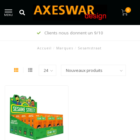
0
MENU
Clients nous donnent un 9/10
Accueil
/
Marques
/
Sesamstraat