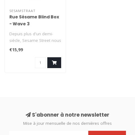
SESAMSTRAAT
Rue Sésame Blind Box
- Wave 3
Depuis plus d'un demi-
siècle, Sesame Street nous
divertit avec des rires, des
€15,99
m..
S'abonner à notre newsletter
Mise à jour mensuelle de nos dernières offres