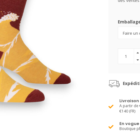
des ventes
Emballag
Expédit
Livraison
A partir de 
€140 (FR)
En vogue
Boutique ph