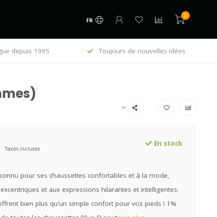
0
FR
gue depuis 1995
Toujours de nouvelles idées
E
ommes)
En stock
Taxes incluses
 connu pour ses chaussettes confortables et à la mode,
excentriques et aux expressions hilarantes et intelligentes.
offrent bien plus qu'un simple confort pour vos pieds ! 1%