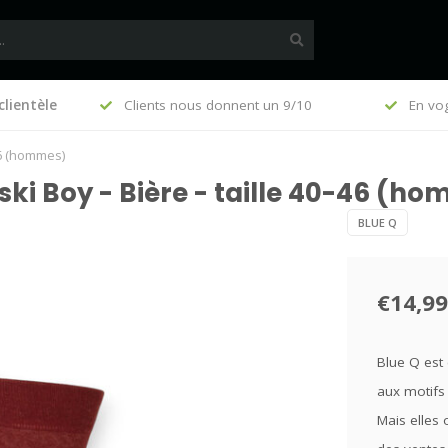
clientèle
, €140 (FR)
Clients nous donnent un 9/10
En vo
46 (hommes)
ski Boy - Bière - taille 40-46 (h
BLUE Q
€14,99
Blue Q est
aux motifs 
Mais elles 