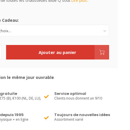
 de toutes les chaussettes Blue Q sout
Lire plus..
e Cadeau:
Ajouter au panier
ion le même jour ouvrable
 gratuite
Service optimal
€75 (B), €100 (NL, DE, LU),
Clients nous donnent un 9/10
 depuis 1995
Toujours de nouvelles idées
ysique + en ligne
Assortiment varié