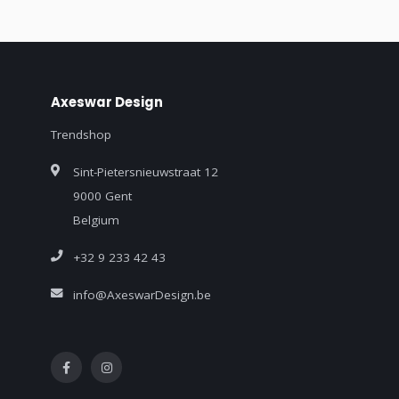
Axeswar Design
Trendshop
Sint-Pietersnieuwstraat 12
9000 Gent
Belgium
+32 9 233 42 43
info@AxeswarDesign.be