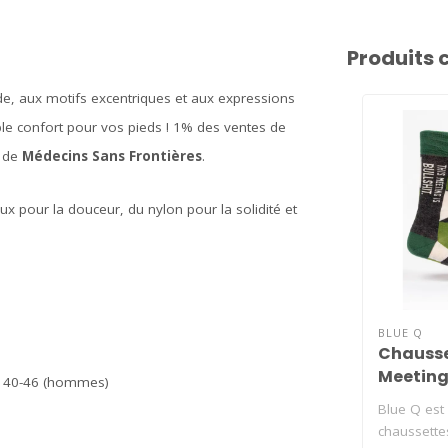
Produits 
de, aux motifs excentriques et aux expressions
imple confort pour vos pieds ! 1% des ventes de
e de
Médecins Sans Frontières
.
x pour la douceur, du nylon pour la solidité et
BLUE Q
Chausse
Meeting 
ou 40-46 (hommes)
homme
Blue Q est
chaussette