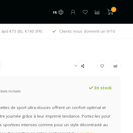
0
FR
ous donnent un 9/10
En vogue depuis 1995
En stock
Taxes incluses
ttes de sport ultra-douces offrent un confort optimal et
tre journée grâce à leur imprimé tendance. Portez-les pour
és sportives intenses comme pour un style décontracté au