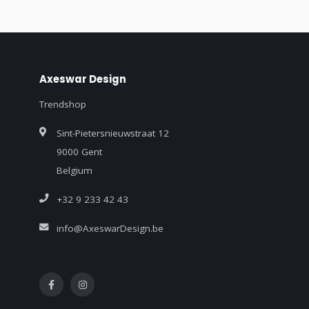
Axeswar Design
Trendshop
Sint-Pietersnieuwstraat 12
9000 Gent
Belgium
+32 9 233 42 43
info@AxeswarDesign.be