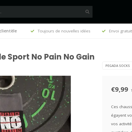
clientèle
s idées
Envoi gratuit àpd €75 (B), €140 (FR)
Clients n
e Sport No Pain No Gain
PEGADA SOCKS
€9,99
Ces chausse
égayent vo
vos activit