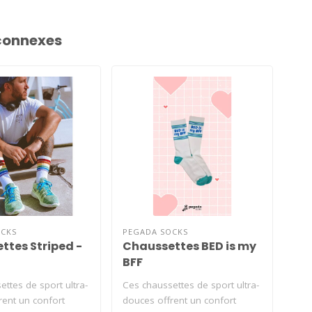
connexes
CKS
PEGADA SOCKS
PEG
ttes Striped -
Chaussettes BED is my
Ch
BFF
ttes de sport ultra-
Ces chaussettes de sport ultra-
Ces 
rent un confort
douces offrent un confort
dou