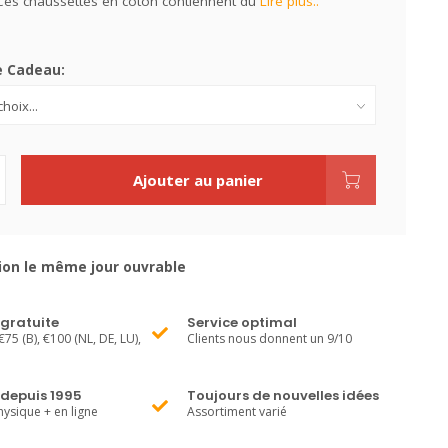
 Ces chaussettes en coton contiennent du
Lire plus..
e Cadeau:
Ajouter au panier
ion le même jour ouvrable
 gratuite
Service optimal
€75 (B), €100 (NL, DE, LU),
Clients nous donnent un 9/10
 depuis 1995
Toujours de nouvelles idées
ysique + en ligne
Assortiment varié