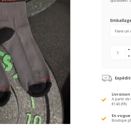
quotidien.
Emballag
Expédit
Livraison
A partir de 
€140 (FR)
En vogue
Boutique ph