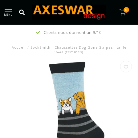
0
MENU
Clients nous donnent un 9/10
Accueil
/
SockSmith - Chaussettes Dog Gone Stripes - taille
36-41 (femmes)