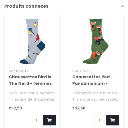
Produits connexes
SOCKSMITH
SOCKSMITH
Chaussettes Bird Is
Chaussettes Red
The Nerd - femmes
Pandamonium -
femmes
SockSmith est le numéro
SockSmith est le numéro
1 marque de chaussettes
1 marque de chaussettes
aux États-Unis, avec la
aux États-Unis, avec la
€12,50
€12,50
devise..
devise..