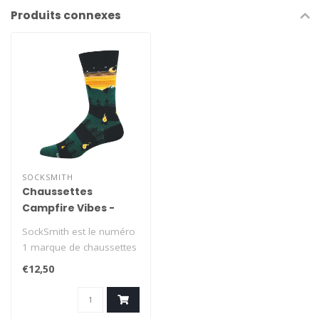
Produits connexes
SOCKSMITH
Chaussettes
Campfire Vibes -
hommes
SockSmith est le numéro
1 marque de chaussettes
aux États-Unis, avec la
€12,50
devise..