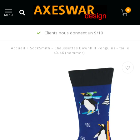
0
MENU
Clients nous donnent un 9/10
Accueil
/
SockSmith - Chaussettes Downhill Penguins - taille
40-46 (hommes)