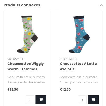
Produits connexes
SOCKSMITH
SOCKSMITH
Chaussettes Wiggly
Chaussettes A Lotta
Worm - femmes
Axolotls
SockSmith est le numéro
SockSmith est le numéro
1 marque de chaussettes
1 marque de chaussettes
aux États-Unis, avec la
aux États-Unis, avec la
€12,50
€12,50
devise..
devise..