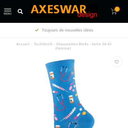
0
MENU
Toujours de nouvelles idées
Accueil
/
SockSmith - Chaussettes Meds - taille 36-41
(femme)