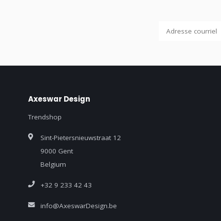
Axeswar Design
Trendshop
Sint-Pietersnieuwstraat 12
9000 Gent
Belgium
+32 9 233 42 43
info@AxeswarDesign.be