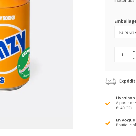
inattendus
Emballag
Expédit
Livraison
A partir de 
€140 (FR)
En vogue
Boutique ph