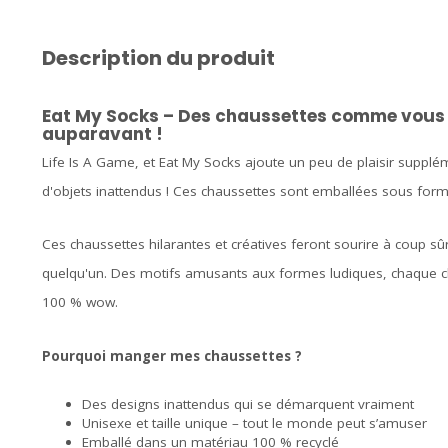
Description du produit
Eat My Socks – Des chaussettes comme vous 
auparavant !
Life Is A Game, et Eat My Socks ajoute un peu de plaisir suppl
d'objets inattendus ! Ces chaussettes sont emballées sous form
Ces chaussettes hilarantes et créatives feront sourire à coup sû
quelqu'un. Des motifs amusants aux formes ludiques, chaque cha
100 % wow.
Pourquoi manger mes chaussettes ?
Des designs inattendus qui se démarquent vraiment
Unisexe et taille unique – tout le monde peut s’amuser
Emballé dans un matériau 100 % recyclé