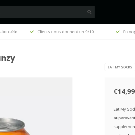
clientèle
, €140 (FR)
Clients nous donnent un 9/10
En vo
anzy
EAT MY SOCKS
€14,99
Eat My Soc
auparavant 
supplément