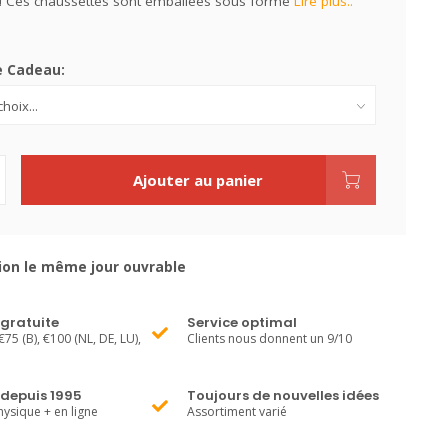
 ! Ces chaussettes sont emballées sous forme
Lire plus..
e Cadeau:
Ajouter au panier
ion le même jour ouvrable
 gratuite
Service optimal
€75 (B), €100 (NL, DE, LU),
Clients nous donnent un 9/10
 depuis 1995
Toujours de nouvelles idées
ysique + en ligne
Assortiment varié