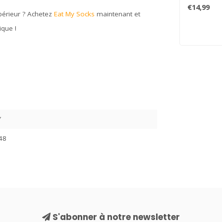
les avez j
€14,99
auparavant 
périeur ? Achetez
Eat My Socks
maintenant et
ique !
Y
48
S'abonner à notre newsletter