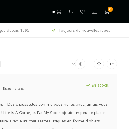
0
FR
gue depuis 1995
Toujours de nouvelles idées
E
En stock
Taxes incluses
ks – Des chaussettes comme vous ne les avez jamais vues
! Life Is A Game, et Eat My Socks ajoute un peu de plaisir
aire avec leurs chaussettes uniques en forme d'objets