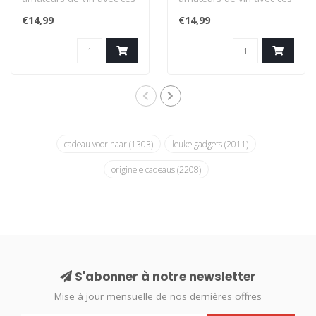
chaussettes sportives
chaussettes sportives
€14,99
€14,99
ornées de ..
ornées de ..
cadeau voor haar
(1303)
leuke gadgets
(2011)
originele cadeaus
(2208)
S'abonner à notre newsletter
Mise à jour mensuelle de nos dernières offres