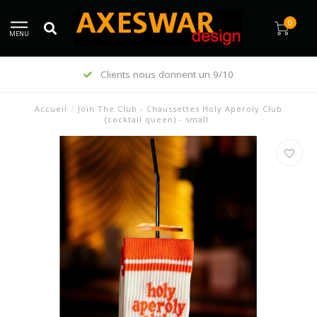
0
MENU
Clients nous donnent un 9/10
Accueil
/
Join The Club - Chaussettes Holy Aperoly Club
(cocktail queen) - small