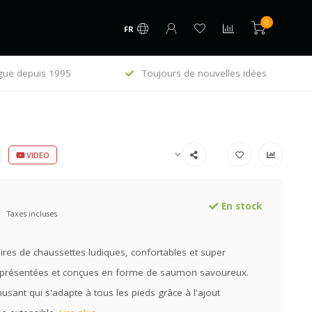
0
FR
gue depuis 1995
Toujours de nouvelles idées
E
VIDEO
En stock
Taxes incluses
ires de chaussettes ludiques, confortables et super
, présentées et conçues en forme de saumon savoureux.
ant qui s'adapte à tous les pieds grâce à l'ajout