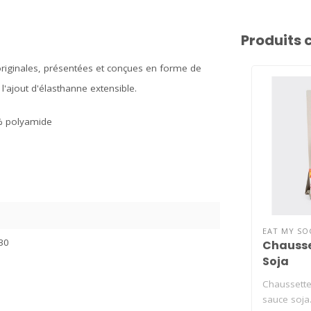
Produits 
originales, présentées et conçues en forme de
'ajout d'élasthanne extensible.
6% polyamide
EAT MY SO
30
Chausse
Soja
Chaussett
sauce soja.