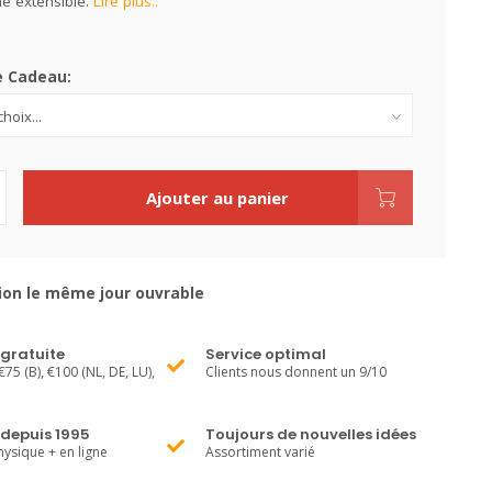
e extensible.
Lire plus..
e Cadeau:
Ajouter au panier
ion le même jour ouvrable
 gratuite
Service optimal
€75 (B), €100 (NL, DE, LU),
Clients nous donnent un 9/10
 depuis 1995
Toujours de nouvelles idées
ysique + en ligne
Assortiment varié