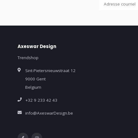
Axeswar Design
Trendshop
Sint-Pietersnieuwstraat 12
9000 Gent
Belgium
+32 9 233 42 43
info@AxeswarDesign.be