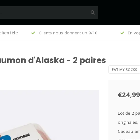
clientèle
, €140 (FR)
Clients nous donnent un 9/10
En vo
aumon d'Alaska - 2 paires
EAT MY SOCKS
€24,99
Lot de 2 pa
originales
Cadeau amus