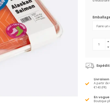
d'élasthann
Emballag
Expédit
Livraison
A partir de 
€140 (FR)
En vogue
Boutique ph