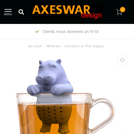
0
MENU
Clients nous donnent un 9/10
Accueil
/
Winkee - Infuseur à Thé Hippo