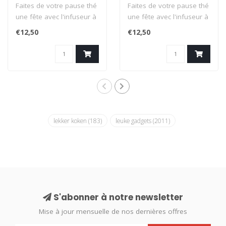
Faites de votre pause thé
Faites de votre pause thé
une fête avec l'infuseur à
une fête avec l'infuseur à
thé Renard de Winkee. C..
thé Lapin de Winkee. Ce..
€12,50
€12,50
lekker koken
(183)
leuke gadgets
(2011)
S'abonner à notre newsletter
Mise à jour mensuelle de nos dernières offres