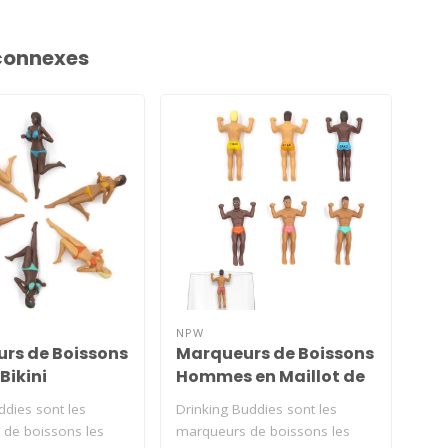
connexes
NPW
NP
rs de Boissons
Marqueurs de Boissons
Ma
 Bikini
Hommes en Maillot de
Bo
Bain
dies sont les
Drinking Buddies sont les
Bos
de boissons les
marqueurs de boissons les
mar