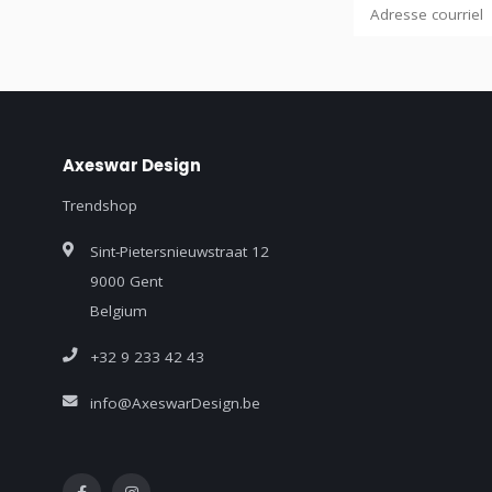
Axeswar Design
Trendshop
Sint-Pietersnieuwstraat 12
9000 Gent
Belgium
+32 9 233 42 43
info@AxeswarDesign.be