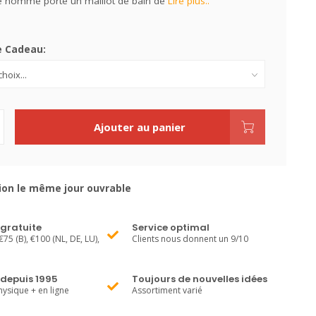
 homme porte un maillot de bain de
Lire plus..
e Cadeau:
Ajouter au panier
ion le même jour ouvrable
 gratuite
Service optimal
€75 (B), €100 (NL, DE, LU),
Clients nous donnent un 9/10
 depuis 1995
Toujours de nouvelles idées
ysique + en ligne
Assortiment varié