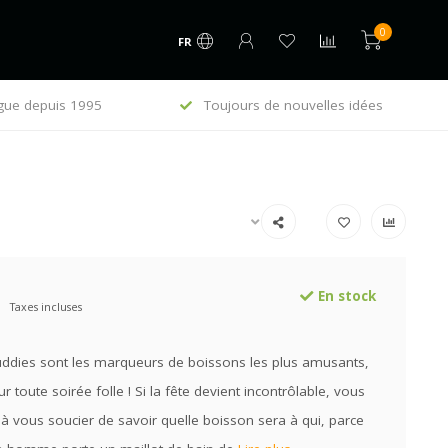
0
FR
gue depuis 1995
Toujours de nouvelles idées
E
En stock
Taxes incluses
uddies sont les marqueurs de boissons les plus amusants,
ur toute soirée folle ! Si la fête devient incontrôlable, vous
à vous soucier de savoir quelle boisson sera à qui, parce