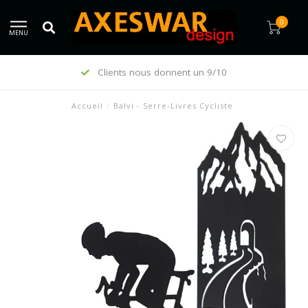
0
MENU
Clients nous donnent un 9/10
Accueil
/
Balvi - Serre-Livres Cycliste