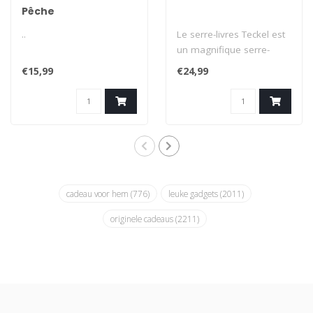
Pêche
..
Le serre-livres Teckel est
un magnifique serre-
livres noir avec la
€15,99
€24,99
silhouette d'..
cadeau voor hem
(776)
leuke gadgets
(2011)
originele cadeaus
(2211)