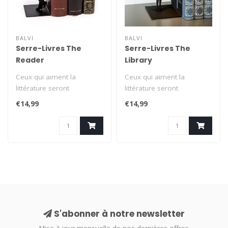
BALVI
BALVI
Serre-Livres The
Serre-Livres The
Reader
Library
Ceux qui aiment la
Ceux qui aiment la
littérature seront
littérature seront
certainement charmés par
certainement charmés par
€14,99
€14,99
ce support de l..
ce support de l..
S'abonner à notre newsletter