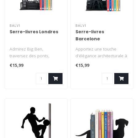
BALVI
BALVI
Serre-livres Londres
Serre-livres
Barcelone
Admirez Big Ben,
Apportez une touche
traversez des ponts,
d'élégance architecturale à
montez à bord des
votre bibliothèque avec ce
€15,99
€15,99
emblématiques bus roug..
s..