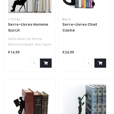
I-TOTAL
BALVI
Serre-Livres Homme
Serre-Livres Chat
Qui Lit
Caché
Serre-livres en forme
..
d'homme lisant. Une façon
amusante de placer vos
€14,99
€24,99
livres d..