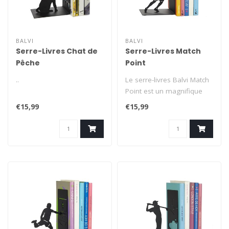
BALVI
BALVI
Serre-Livres Chat de
Serre-Livres Match
Pêche
Point
..
Le serre-livres Balvi Match
Point est un magnifique
serre-livres noir avec la si..
€15,99
€15,99