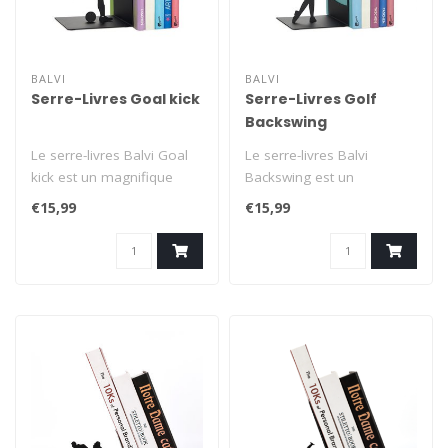
BALVI
BALVI
Serre-Livres Goal kick
Serre-Livres Golf
Backswing
Le serre-livres Balvi Goal
Le serre-livres Balvi
kick est un magnifique
Backswing est un
serre-livres noir avec la
magnifique serre-livres
€15,99
€15,99
silh..
noir avec la silh..