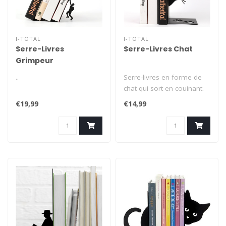
I-TOTAL
I-TOTAL
Serre-Livres
Serre-Livres Chat
Grimpeur
..
Serre-livres en forme de
chat qui sort en couinant.
Une façon amusante de
€19,99
€14,99
place..