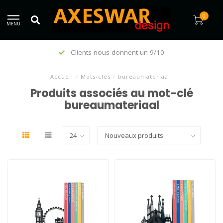
0
MENU
Clients nous donnent un 9/10
Accueil
/
Mots-clés
/
bureaumateriaal
Produits associés au mot-clé
bureaumateriaal