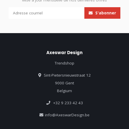
Mise à jour mensuelle de nos dernières offres
S'abonner
Axeswar Design
Trendshop
Sint-Pietersnieuwstraat 12
9000 Gent
Belgium
+32 9 233 42 43
info@AxeswarDesign.be