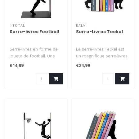
I-TOTAL
BALVI
Serre-livres Football
Serre-Livres Teckel
Serre-livres en forme de
Le serre-livres Teckel est
joueur de football. Une
un magnifique serre-livres
façon amusante de
noir avec la silhouette d'..
€14,99
€24,99
présenter v..