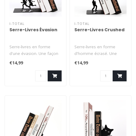
I-TOTAL
I-TOTAL
Serre-Livres Évasion
Serre-Livres Crushed
Serre-livres en forme
Serre-livres en forme
d'une évasion. Une façon
d'homme écrasé. Une
amusante de placer vos
façon amusante de placer
€14,99
€14,99
livres d..
vos livres..