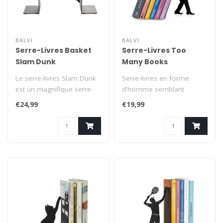
BALVI
BALVI
Serre-Livres Basket
Serre-Livres Too
Slam Dunk
Many Books
Le serre-livres Slam Dunk
Serre-livres en forme
est un magnifique serre-
d'homme semblant
livres noir avec la
soutenir une pile de livres
€24,99
€19,99
silhouette..
qui tombe. Un..