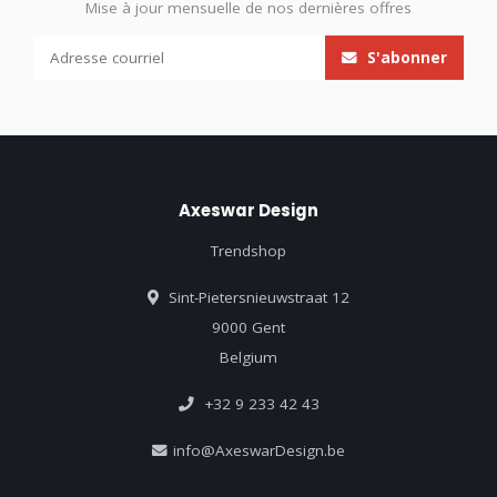
Mise à jour mensuelle de nos dernières offres
S'abonner
Axeswar Design
Trendshop
Sint-Pietersnieuwstraat 12
9000 Gent
Belgium
+32 9 233 42 43
info@AxeswarDesign.be