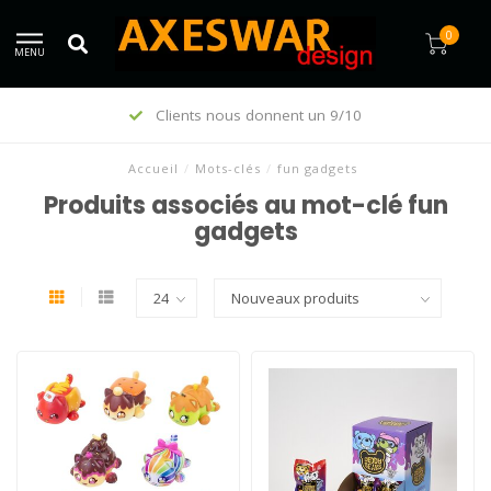
0
MENU
Clients nous donnent un 9/10
Accueil
/
Mots-clés
/
fun gadgets
Produits associés au mot-clé fun
gadgets