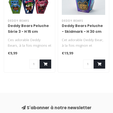
DEDDY BEARS
DEDDY BEARS
Deddy Bears Peluche
Deddy Bears Peluche
Série 3 - H 15 cm
- Skidmark - H 30 cm
Ces adorable Deddy
Cet adorable Deddy Bear,
Bears, à la fois mignons et
à la fois mignon et
mystérieusement
mystérieusement
€9,99
€19,99
effrayants, che..
effrayant, cherch..
S'abonner à notre newsletter