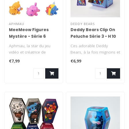
APHMAU
DEDDY BEARS
MeeMeow Figures
Deddy Bears Clip On
Mystère - Série 6
Peluche Série 3 - H 10
Carnival Treats
cm
Aphmau, la star du jeu
Ces adorable Deddy
vidéo et créatrice de
Bears, à la fois mignons et
contenu à succès sur
mystérieusement
€7,99
€6,99
YouTube, e..
effrayants, che..