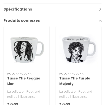
Spécifications
Produits connexes
POLONAPOLONA
POLONAPOLONA
Tasse The Reggae
Tasse The Purple
Lion
Majesty
La collection Rock and
La collection Rock and
Roll de l'illustratrice
Roll de l'illustratrice
slovène Polona Pacnik
slovène Polona Pacnik
€29,99
€29,99