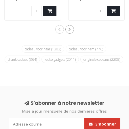
est une co..
est une co..
cadeau voor haar
(1303)
cadeau voor hem
(776)
drank cadeau
(364)
leuke gadgets
(2011)
originele cadeaus
(2208)
S'abonner à notre newsletter
Mise à jour mensuelle de nos dernières offres
S'abonner