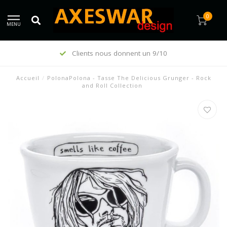
0
MENU
Clients nous donnent un 9/10
Accueil
/
PolonaPolona - Tasse The Delicious Grunger - Rock
and Roll Collection