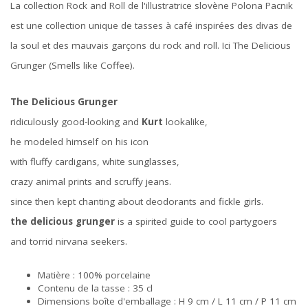
La collection Rock and Roll de l'illustratrice slovène Polona Pacnik
est une collection unique de tasses à café inspirées des divas de
la soul et des mauvais garçons du rock and roll. Ici The Delicious
Grunger (Smells like Coffee).
The Delicious Grunger
ridiculously good-looking and
Kurt
lookalike,
he modeled himself on his icon
with fluffy cardigans, white sunglasses,
crazy animal prints and scruffy jeans.
since then kept chanting about deodorants and fickle girls.
the delicious grunger
is a spirited guide to cool partygoers
and torrid nirvana seekers.
Matière : 100% porcelaine
Contenu de la tasse : 35 cl
Dimensions boîte d'emballage : H 9 cm / L 11 cm / P 11 cm