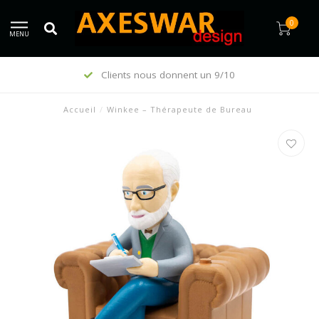
0
MENU
Clients nous donnent un 9/10
Accueil
/
Winkee – Thérapeute de Bureau