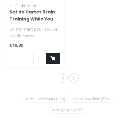
GIFT REPUBLIC
Set de Cartes Brain
Training While You
Poo
Un moment pour soi. Ce
jeu de cartes
d'entraînement cérébral
€10,99
rend le passage ..
cadeau voor haar
(1303)
cadeau voor hem
(776)
leuke gadgets
(2009)