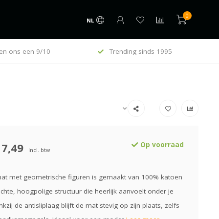
0
NL
en ons een 9/10
Trending sinds 1995
17,49
Op voorraad
Incl. btw
t met geometrische figuren is gemaakt van 100% katoen
hte, hoogpolige structuur die heerlijk aanvoelt onder je
zij de antisliplaag blijft de mat stevig op zijn plaats, zelfs