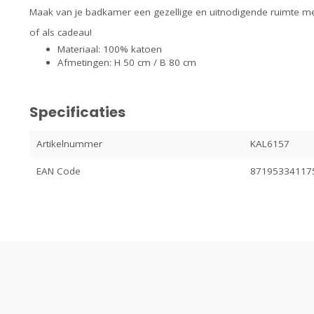
Maak van je badkamer een gezellige en uitnodigende ruimte me
of als cadeau!
Materiaal: 100% katoen
Afmetingen: H 50 cm / B 80 cm
Specificaties
Artikelnummer
KAL6157
EAN Code
87195334117