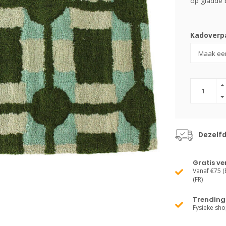
op gladde 
Kadoverpa
Dezelf
Gratis v
Vanaf €75 (B
(FR)
Trending 
Fysieke sh