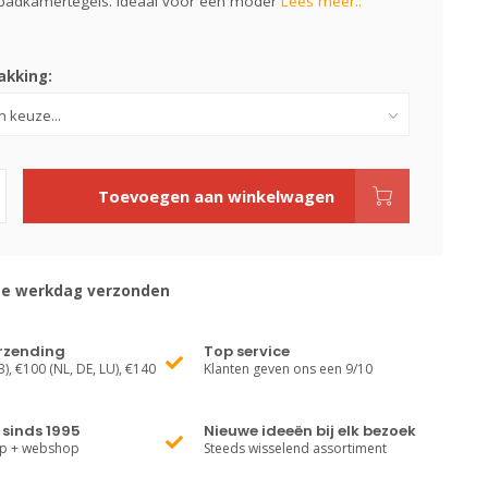
badkamertegels. Ideaal voor een moder
Lees meer..
kking:
Toevoegen aan winkelwagen
de werkdag verzonden
erzending
Top service
), €100 (NL, DE, LU), €140
Klanten geven ons een 9/10
sinds 1995
Nieuwe ideeën bij elk bezoek
op + webshop
Steeds wisselend assortiment