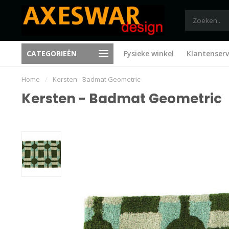
CATEGORIEËN
Fysieke winkel
Klantenserv
Trending sinds 1995
Nieuwe ideeën bij elk bezoe
Home
/
Kersten - Badmat Geometric
Kersten - Badmat Geometric