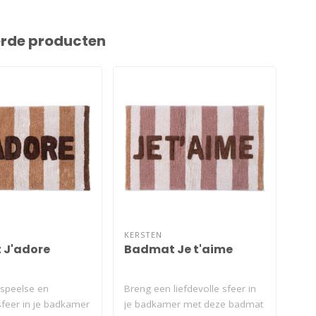
erde producten
KERSTEN
KER
J'adore
Badmat Je t'aime
Ba
speelse en
Breng een liefdevolle sfeer in
Bre
sfeer in je badkamer
je badkamer met deze badmat
vrie