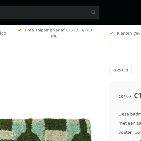
Free shipping vanaf €75 (B), €100
ice
k
Klanten gev
(NL)
KERSTEN
€
€34,99
Deze badma
met een zac
voeten. Dank