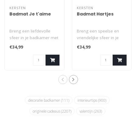
KERSTEN
KERSTEN
Badmat Je t'aime
Badmat Hartjes
Breng een liefdevolle
Breng een speelse en
sfeer in je badkamer met
vriendelijke sfeer in je
deze badmat met de
badkamer met deze
€34,99
€34,99
tekst 'Je t'ai..
Hartjes badmat. ..
decoratie badkamer
(111)
interieurtips
(900)
originele cadeaus
(2207)
valentijn
(263)