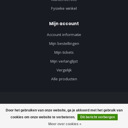
Fysieke winkel
Mijn account
Account informatie
Mijn bestellingen
Mijn tickets
Mijn verlanglijst
Vergelijk
Alle producten
© Copyright 2026 Axeswar Design - Powered by
Lightspeed
-
Lightspeed
Door het gebruiken van onze website, ga je akkoord met het gebruik van
design
by
Dyvelopment
cookies om onze website te verbeteren.
Dit bericht verbergen
Meer over cookies »