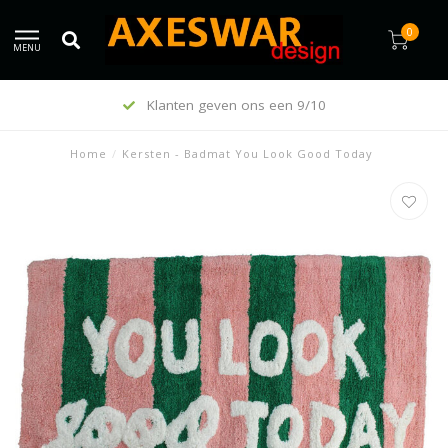
0
MENU
Klanten geven ons een 9/10
Home
/
Kersten - Badmat You Look Good Today