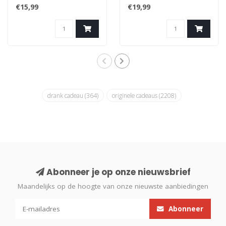
keramieken mok van
keramieken mok van
€15,99
€19,99
Qué Rico. Que R..
Qué Rico. Que R..
drank cadeau
(364)
originele cadeaus
(2208)
Abonneer je op onze nieuwsbrief
Maandelijks op de hoogte van onze nieuwste aanbiedingen
Abonneer