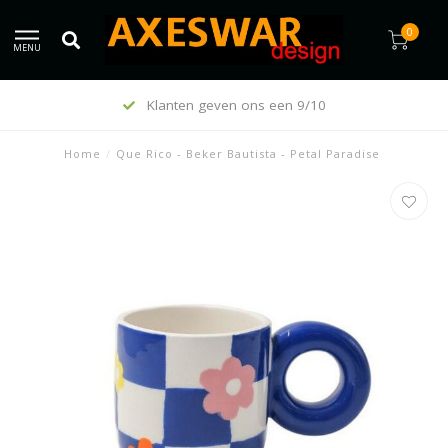
0
MENU
Klanten geven ons een 9/10
Home
/
Que Rico - Beker Bautista - Petal Paradise