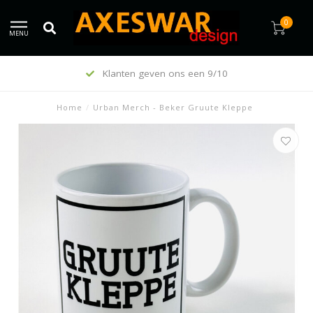
0
MENU
Klanten geven ons een 9/10
Home
/
Urban Merch - Beker Gruute Kleppe