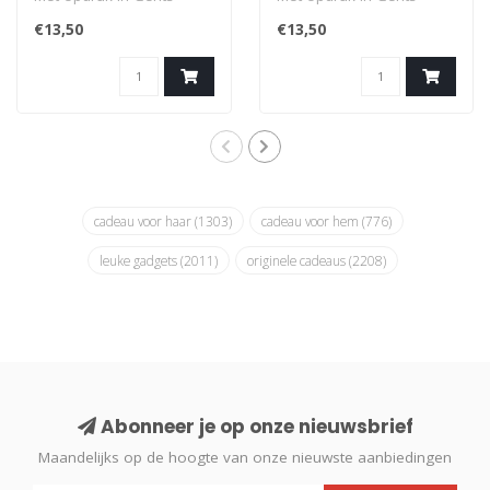
dialect: Vuile Pitoe
dialect: Ké Muilen (laten
€13,50
€13,50
(loerder; i..
we ku..
cadeau voor haar
(1303)
cadeau voor hem
(776)
leuke gadgets
(2011)
originele cadeaus
(2208)
Abonneer je op onze nieuwsbrief
Maandelijks op de hoogte van onze nieuwste aanbiedingen