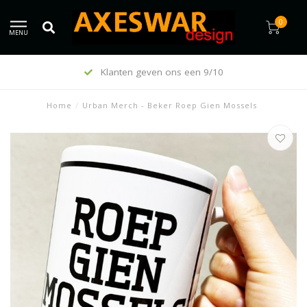
0
MENU
Klanten geven ons een 9/10
Home
/
Urban Merch - Beker Roep Gien Mossels