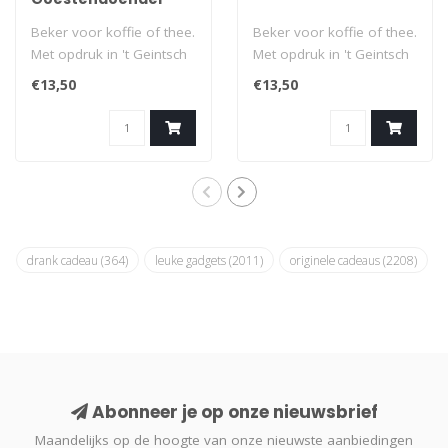
Beker voor koffie of thee.
Beker voor koffie of thee.
Met opdruk in 't Geintsch
Met opdruk in 't Geintsch
dialect: Goestendoender.
dialect: Beuzak. Dat zegt ..
€13,50
€13,50
D..
drank cadeau
(364)
leuke gadgets
(2011)
originele cadeaus
(2208)
Abonneer je op onze nieuwsbrief
Maandelijks op de hoogte van onze nieuwste aanbiedingen