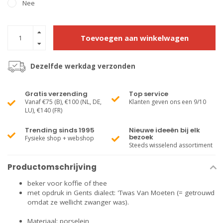
Nee
Toevoegen aan winkelwagen
Dezelfde werkdag verzonden
Gratis verzending
Top service
Vanaf €75 (B), €100 (NL, DE,
Klanten geven ons een 9/10
LU), €140 (FR)
Trending sinds 1995
Nieuwe ideeën bij elk
bezoek
Fysieke shop + webshop
Steeds wisselend assortiment
Productomschrijving
beker voor koffie of thee
met opdruk in Gents dialect: 'Twas Van Moeten (= getrouwd
omdat ze wellicht zwanger was).
Materiaal: porselein