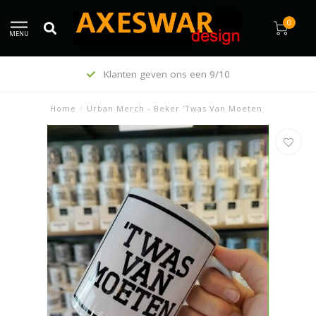
0
MENU
Klanten geven ons een 9/10
Home
/
Urban Merch - Beker 'Twas Van Moeten