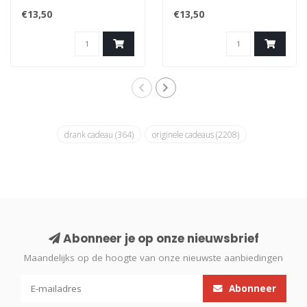
dialect: Tes Nie Meugelijk
dialect: Mismiestert (=
€13,50
€13,50
(= asje..
verkeerd b..
drank cadeau
(364)
originele cadeaus
(2208)
Abonneer je op onze nieuwsbrief
Maandelijks op de hoogte van onze nieuwste aanbiedingen
Abonneer