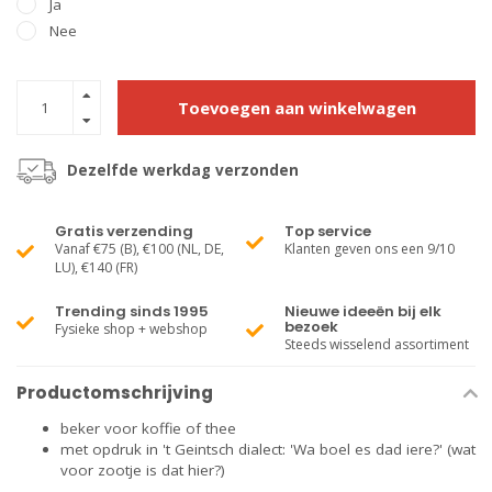
Ja
Nee
Toevoegen aan winkelwagen
Dezelfde werkdag verzonden
Gratis verzending
Top service
Vanaf €75 (B), €100 (NL, DE,
Klanten geven ons een 9/10
LU), €140 (FR)
Trending sinds 1995
Nieuwe ideeën bij elk
bezoek
Fysieke shop + webshop
Steeds wisselend assortiment
Productomschrijving
beker voor koffie of thee
met opdruk in 't Geintsch dialect: 'Wa boel es dad iere?' (wat
voor zootje is dat hier?)