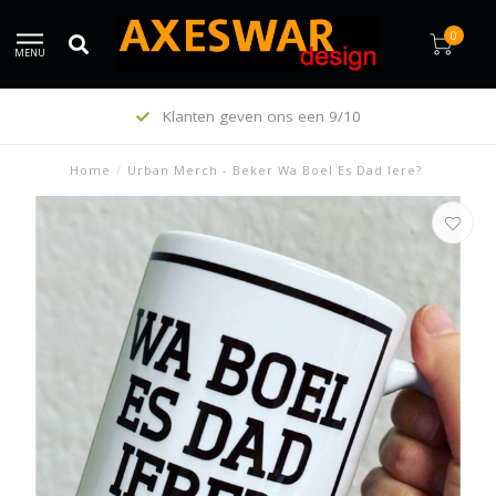
0
MENU
Klanten geven ons een 9/10
Home
/
Urban Merch - Beker Wa Boel Es Dad Iere?