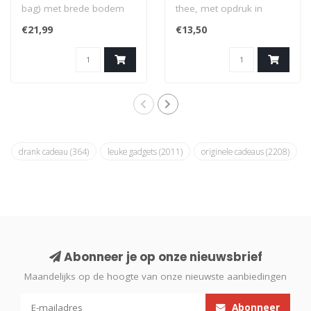
bag) met brede bodem
thee, met opdruk in
en in stevig katoen. Met
Gents dialect: 'Nie
€21,99
€13,50
opdruk in '..
wurtele'...
drank cadeau
(364)
leuke gadgets
(2011)
originele cadeaus
(2208)
Abonneer je op onze nieuwsbrief
Maandelijks op de hoogte van onze nieuwste aanbiedingen
Abonneer