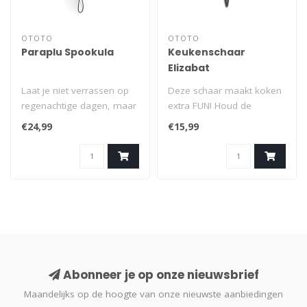
OTOTO
OTOTO
Paraplu Spookula
Keukenschaar
Elizabat
Laat je niet verrassen op
Deze schaar maakt koken
regenachtige dagen, maar
extra FUN! Houd de
omarm de duisternis met
vleermuisschaar van Ototo
€24,99
€15,99
de Sp..
wel stevig ..
Abonneer je op onze nieuwsbrief
Maandelijks op de hoogte van onze nieuwste aanbiedingen