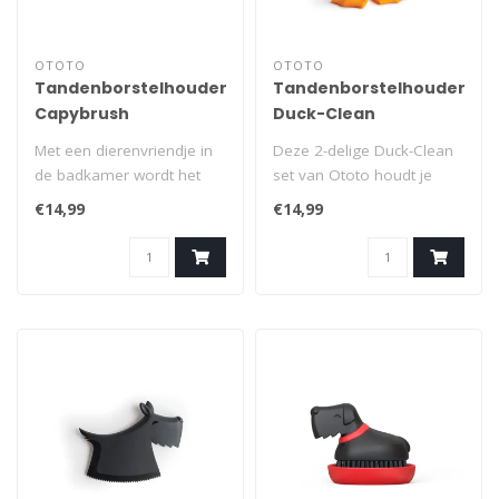
OTOTO
OTOTO
Tandenborstelhouder
Tandenborstelhouder
Capybrush
Duck-Clean
Met een dierenvriendje in
Deze 2-delige Duck-Clean
de badkamer wordt het
set van Ototo houdt je
dagelijkse ritueel heel wat
tandenborstel en die van
€14,99
€14,99
leuk..
je lief..