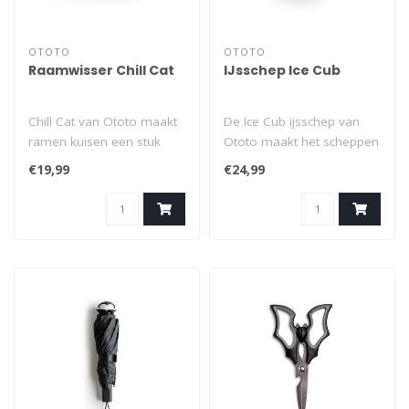
OTOTO
OTOTO
Raamwisser Chill Cat
IJsschep Ice Cub
Chill Cat van Ototo maakt
De Ice Cub ijsschep van
ramen kuisen een stuk
Ototo maakt het scheppen
leuker. Deze raamwisser is
van ijsjes extra leuk. Deze
€19,99
€24,99
vormg..
roe..