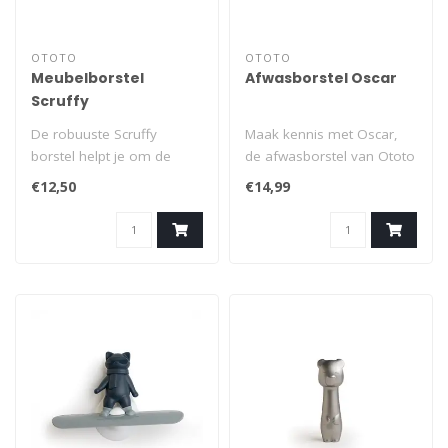
OTOTO
OTOTO
Meubelborstel
Afwasborstel Oscar
Scruffy
De robuuste Scruffy
Maak kennis met Oscar,
borstel helpt je om de
de afwasborstel van Ototo
haren van je harige
die het aanrecht opfleurt.
€12,50
€14,99
vrienden, honden ..
Deze..