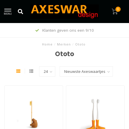
0
MENU
Klanten geven ons een 9/10
Home
/
Merken
/
Ototo
Ototo