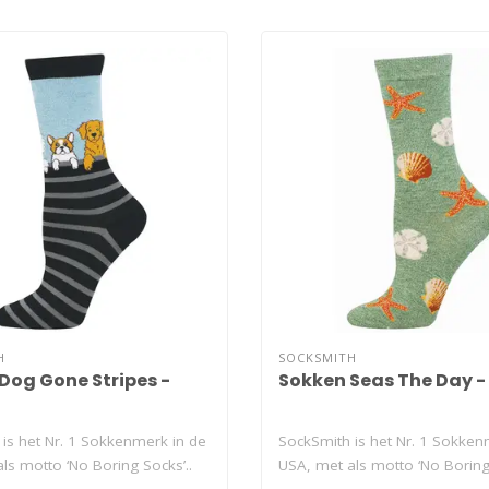
H
SOCKSMITH
Dog Gone Stripes -
Sokken Seas The Day 
is het Nr. 1 Sokkenmerk in de
SockSmith is het Nr. 1 Sokken
ls motto ‘No Boring Socks’..
USA, met als motto ‘No Boring 