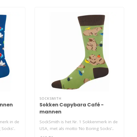
SOCKSMITH
annen
Sokken Capybara Café -
mannen
merk in de
SockSmith is het Nr. 1 Sokkenmerk in de
Socks’..
USA, met als motto ‘No Boring Socks’..