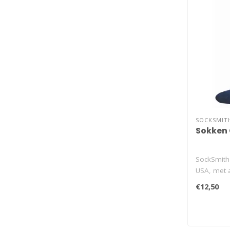
SOCKSMIT
Sokken 
SockSmith 
USA, met a
€12,50