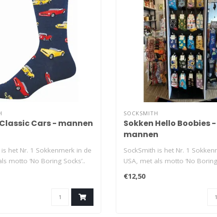
H
SOCKSMITH
Classic Cars - mannen
Sokken Hello Boobies -
mannen
is het Nr. 1 Sokkenmerk in de
SockSmith is het Nr. 1 Sokken
ls motto ‘No Boring Socks’..
USA, met als motto ‘No Boring 
€12,50