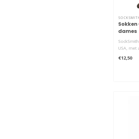
SOCKSMIT
Sokken 
dames
SockSmith 
USA, met a
€12,50