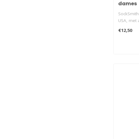
dames
SockSmith 
USA, met a
€12,50