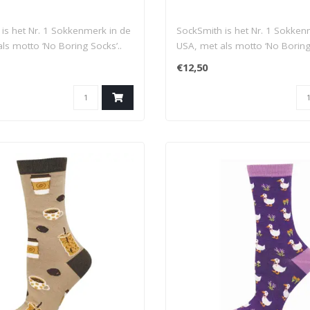
is het Nr. 1 Sokkenmerk in de
SockSmith is het Nr. 1 Sokken
ls motto ‘No Boring Socks’..
USA, met als motto ‘No Boring 
€12,50