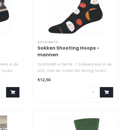
SOCKSMITH
-
Sokken Shooting Hoops -
mannen
merk in de
SockSmith is het Nr. 1 Sokkenmerk in de
Socks’..
USA, met als motto ‘No Boring Socks’..
€12,50