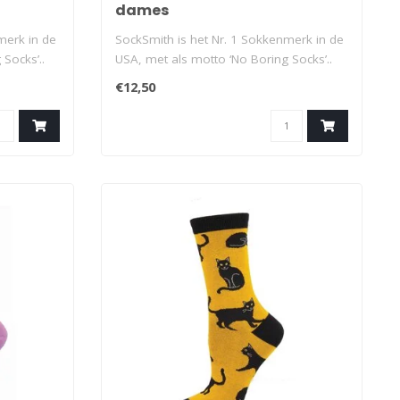
dames
merk in de
SockSmith is het Nr. 1 Sokkenmerk in de
Socks’..
USA, met als motto ‘No Boring Socks’..
€12,50