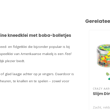
Gerelate
ne kneedklei met boba-bolletjes
d- en fidgetklei die bijzonder populair is bij
speelklei van Amerikaanse makelij is een
Feel
jk plezier biedt.
ig of glad laagje achter op je vingers. Daardoor is
cheuren, te knallen en te spelen – zowel voor
CRAZY AAR
Slijm Di
Zacht, rek