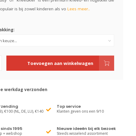
utty” of "kneedklei" is een premium kneed- en fidgetklei die
opulair is bij zowel kinderen als vo
Lees meer..
kking:
Toevoegen aan winkelwagen
de werkdag verzonden
erzending
Top service
), €100 (NL, DE, LU), €140
Klanten geven ons een 9/10
sinds 1995
Nieuwe ideeën bij elk bezoek
op + webshop
Steeds wisselend assortiment