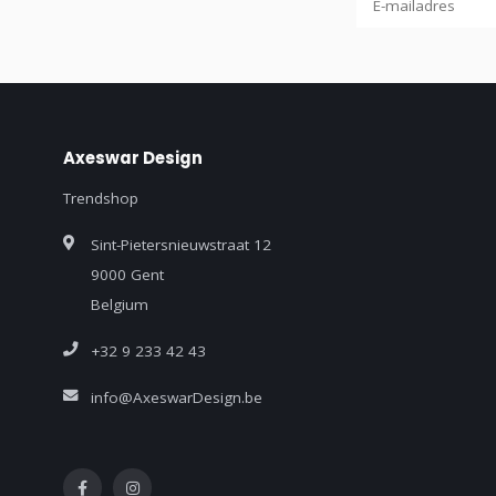
Axeswar Design
Trendshop
Sint-Pietersnieuwstraat 12
9000 Gent
Belgium
+32 9 233 42 43
info@AxeswarDesign.be