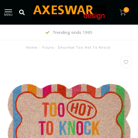
0
MENU
Trending sinds 1995
Home
/
Fisura - Deurmat Too Hot To Knock