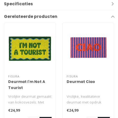
Specificaties
Gerelateerde producten
FISURA
FISURA
Deurmat I'm Not A
Deurmat Ciao
Tourist
Vrolijke deurmat gemaakt
Vrolijke, kwalitatieve
van kokosvezels. Met
deurmat met opdruk
opdruk 'I'm Not A Tourist'.
'Ciao'. Vervaardigd uit
€24,99
€24,99
De ond..
kokosvezel en ..