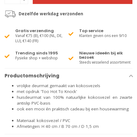
Dezelfde werkdag verzonden
Gratis verzending
Top service
Vanaf €75 (B), €100 (NL, DE,
Klanten geven ons een 9/10
LU), €140 (FR)
Trending sinds 1995
Nieuwe ideeën bij elk
bezoek
Fysieke shop + webshop
Steeds wisselend assortiment
Productomschrijving
vrolijke deurmat gemaakt van kokosvezels
met opdruk 'Too Hot To Knock'
huisdeurmat van 100% natuurlijke kokosvezel en zwarte
antislip PVC-basis
ook een mooi én praktisch cadeau bij een housewarming
Materiaal: kokosvezel / PVC
Afmetingen: H 40 cm / B 70 cm / D 1,5 cm