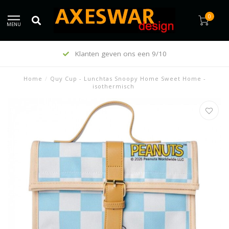
0
MENU
Klanten geven ons een 9/10
Home
/
Quy Cup - Lunchtas Snoopy Home Sweet Home -
isothermisch