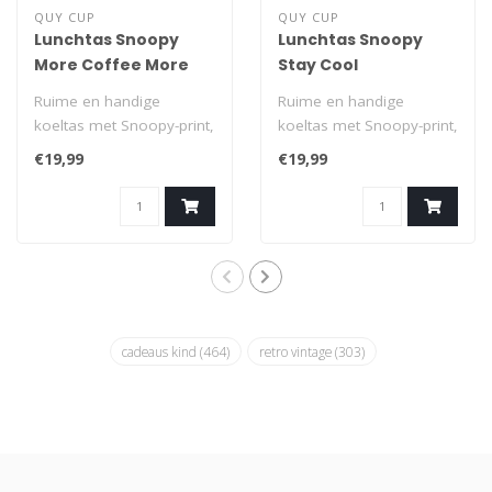
QUY CUP
QUY CUP
Lunchtas Snoopy
Lunchtas Snoopy
More Coffee More
Stay Cool
Donuts
Ruime en handige
Ruime en handige
koeltas met Snoopy-print,
koeltas met Snoopy-print,
ideaal om je lunch overal
ideaal om je lunch overal
€19,99
€19,99
mee naartoe..
mee naartoe..
cadeaus kind
(464)
retro vintage
(303)