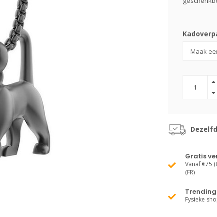
geschenkb
Kadoverpa
Dezelf
Gratis v
Vanaf €75 (B
(FR)
Trending 
Fysieke sh