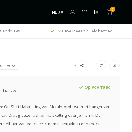
0
NL
g sinds 1995
Nieuwe ideeën bij elk bezoek
MORPHOSE
Op voorraad
Incl. btw
ex On Shirt Halsketting van Metalmorphose met hanger van
kat. Draag deze fashion halsketting over je T-shirt. De
verstelbaar van 68 tot 76 cm en is verpakt in een mooie