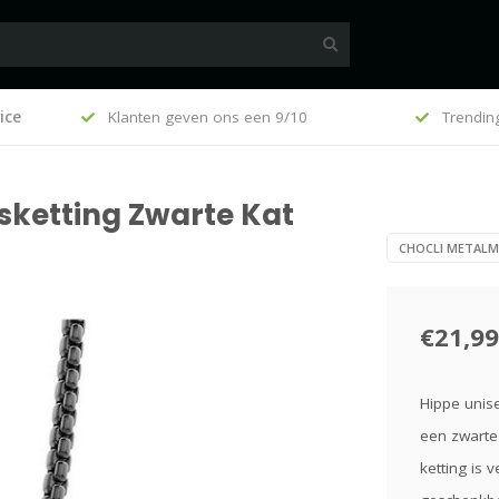
100
ice
Klanten geven ons een 9/10
Trendin
sketting Zwarte Kat
CHOCLI METAL
€21,99
Hippe unis
een zwarte 
ketting is 