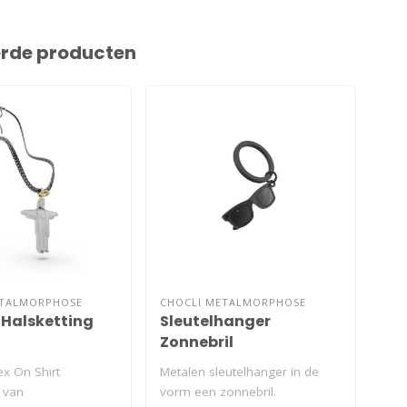
erde producten
ETALMORPHOSE
CHOCLI METALMORPHOSE
 Halsketting
Sleutelhanger
Zonnebril
ex On Shirt
Metalen sleutelhanger in de
 van
vorm een zonnebril.