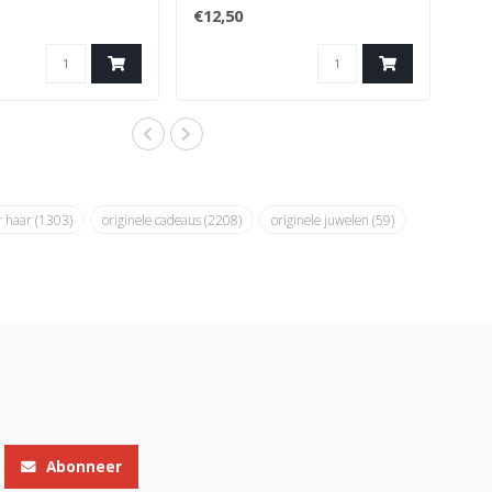
hose met Jezus-
€12,50
aag deze..
r haar
(1303)
originele cadeaus
(2208)
originele juwelen
(59)
Abonneer