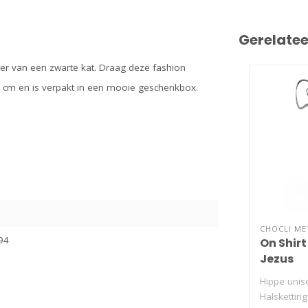
Gerelate
er van een zwarte kat. Draag deze fashion
t 76 cm en is verpakt in een mooie geschenkbox.
CHOCLI M
94
On Shirt
Jezus
Hippe unis
Halsketting