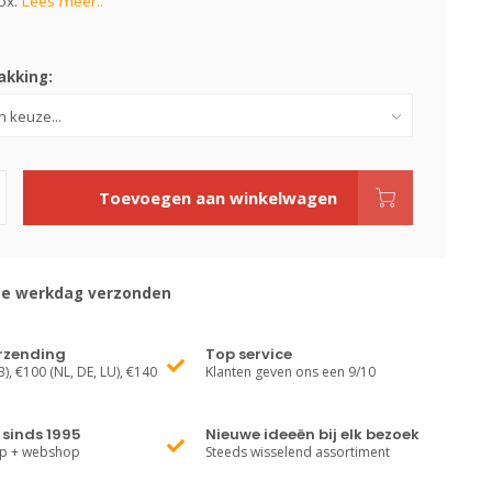
ox.
Lees meer..
kking:
Toevoegen aan winkelwagen
de werkdag verzonden
erzending
Top service
), €100 (NL, DE, LU), €140
Klanten geven ons een 9/10
sinds 1995
Nieuwe ideeën bij elk bezoek
op + webshop
Steeds wisselend assortiment