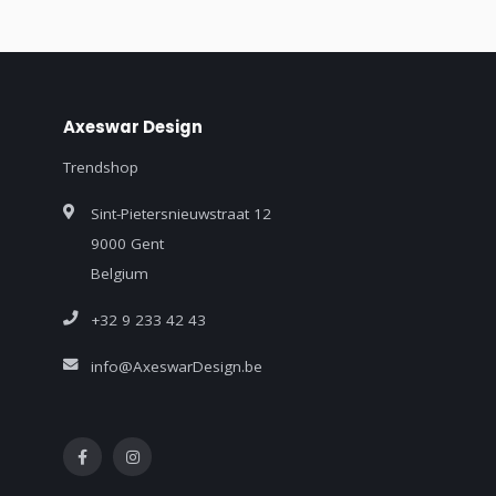
Axeswar Design
Trendshop
Sint-Pietersnieuwstraat 12
9000 Gent
Belgium
+32 9 233 42 43
info@AxeswarDesign.be