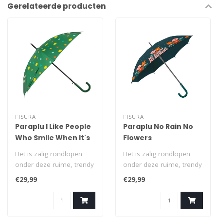
Gerelateerde producten
FISURA
FISURA
Paraplu I Like People
Paraplu No Rain No
Who Smile When It's
Flowers
Raining
Het is zalig rondlopen
Het is zalig rondlopen
onder deze ruime, trendy
onder deze ruime, trendy
en vrolijke paraplu.
en kleurrijke paraplu.
€29,99
€29,99
Regenachtig..
Regenacht..