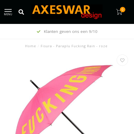
0
MENU
Klanten geven ons een 9/10
Home
/
Fisura - Paraplu Fucking Rain - roze